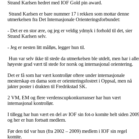
Strand Karlsen hedret med IOF Gold pin award.
Strand Karlsen er bare nummer 17 i rekken som mottar denne
utmerkelsen fra Det Internasjonale Orienteringsforbundet:
- Det er en stor ære, og jeg er veldig ydmyk i forhold til det, sier
Strand Karlsen selv.
- Jeg er nesten litt målløs, legger hun til.
Hun var selv ikke til stede da utmerkelsen ble utdelt, men har i alle
høyeste grad vært til stede for norsk og internasjonal orientering.
Det er få som har vært kontrollør oftere under internasjonale
mesterskap en dama som er orienteringsfostret i Oppsal, men nå
jakter poster i drakten til Fredrikstad SK.
2 VM, EM og flere verdenscupkonkurranser har hun vært
internasjonal kontrollør.
I tillegg har hun vært en del av IOF sin fot-o komite helt siden 2009
og her er hun fortsatt medlem.
Før den tid var hun (fra 2002 – 2009) medlem i IOF sin regel
komite.