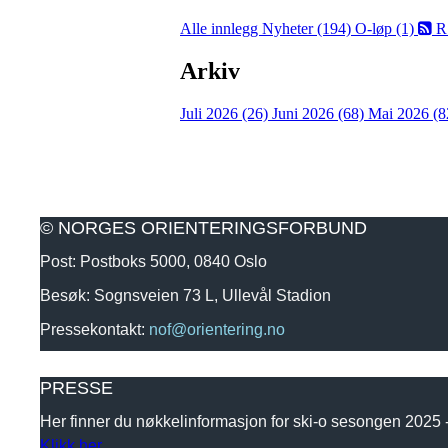
Alle innlegg
Nyheter (194)
O-løp (1)
R
Arkiv
Juli 2026 (26)
Juni 2026 (68)
Mai 2026 (8
© NORGES ORIENTERINGSFORBUND
Post: Postboks 5000, 0840 Oslo
Besøk: Sognsveien 73 L, Ullevål Stadion
Pressekontakt:
nof@orientering.no
PRESSE
Her finner du nøkkelinformasjon for ski-o sesongen 2025
Klikk her