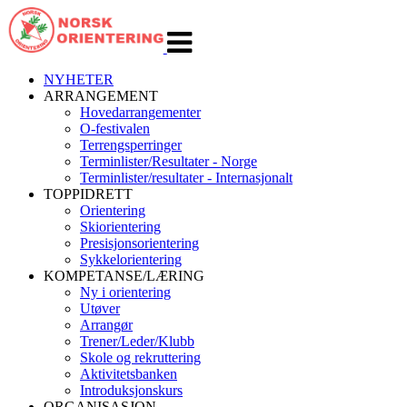
Veksle
navigasjon
NYHETER
ARRANGEMENT
Hovedarrangementer
O-festivalen
Terrengsperringer
Terminlister/Resultater - Norge
Terminlister/resultater - Internasjonalt
TOPPIDRETT
Orientering
Skiorientering
Presisjonsorientering
Sykkelorientering
KOMPETANSE/LÆRING
Ny i orientering
Utøver
Arrangør
Trener/Leder/Klubb
Skole og rekruttering
Aktivitetsbanken
Introduksjonskurs
ORGANISASJON