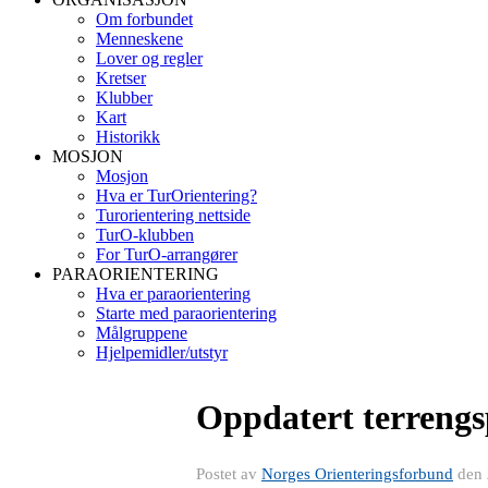
Om forbundet
Menneskene
Lover og regler
Kretser
Klubber
Kart
Historikk
MOSJON
Mosjon
Hva er TurOrientering?
Turorientering nettside
TurO-klubben
For TurO-arrangører
PARAORIENTERING
Hva er paraorientering
Starte med paraorientering
Målgruppene
Hjelpemidler/utstyr
Oppdatert terrengsp
Postet av
Norges Orienteringsforbund
den