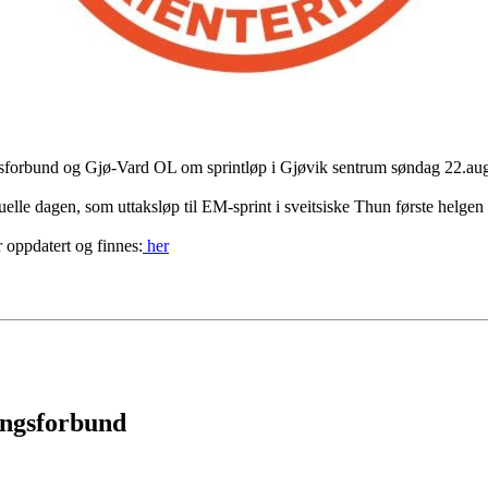
sforbund og Gjø-Vard OL om sprintløp i Gjøvik sentrum søndag 22.au
uelle dagen, som uttaksløp til EM-sprint i sveitsiske Thun første helgen
 oppdatert og finnes:
her
ingsforbund