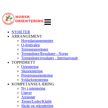
Veksle
navigasjon
NYHETER
ARRANGEMENT
Hovedarrangementer
O-festivalen
Terrengsperringer
Terminlister/Resultater - Norge
Terminlister/resultater - Internasjonalt
TOPPIDRETT
Orientering
Skiorientering
Presisjonsorientering
Sykkelorientering
KOMPETANSE/LÆRING
Ny i orientering
Utøver
Arrangør
Trener/Leder/Klubb
Skole og rekruttering