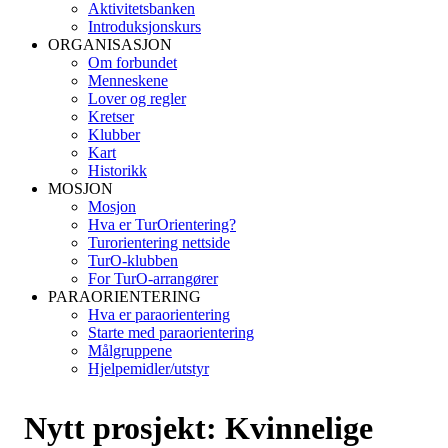
Aktivitetsbanken
Introduksjonskurs
ORGANISASJON
Om forbundet
Menneskene
Lover og regler
Kretser
Klubber
Kart
Historikk
MOSJON
Mosjon
Hva er TurOrientering?
Turorientering nettside
TurO-klubben
For TurO-arrangører
PARAORIENTERING
Hva er paraorientering
Starte med paraorientering
Målgruppene
Hjelpemidler/utstyr
Nytt prosjekt: Kvinnelige