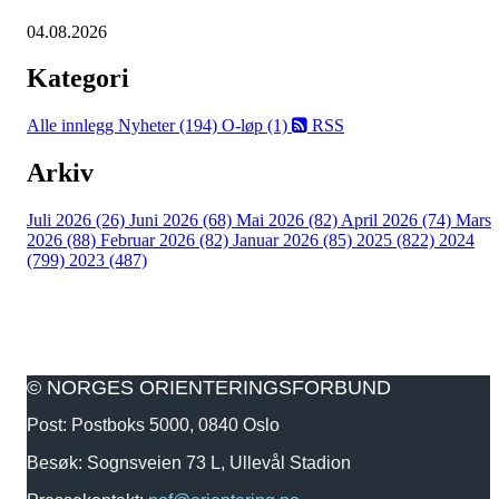
04.08.2026
Kategori
Alle innlegg
Nyheter (194)
O-løp (1)
RSS
Arkiv
Juli 2026 (26)
Juni 2026 (68)
Mai 2026 (82)
April 2026 (74)
Mars
2026 (88)
Februar 2026 (82)
Januar 2026 (85)
2025 (822)
2024
(799)
2023 (487)
© NORGES ORIENTERINGSFORBUND
Post: Postboks 5000, 0840 Oslo
Besøk: Sognsveien 73 L, Ullevål Stadion