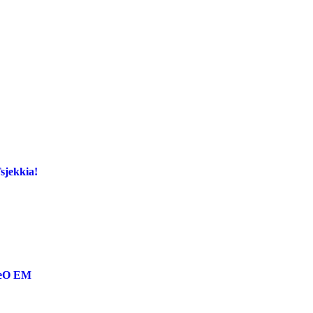
Tsjekkia!
reO EM