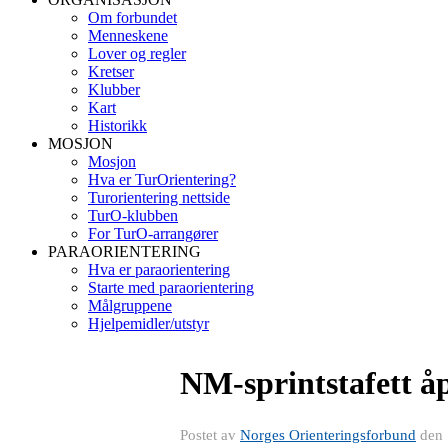
Om forbundet
Menneskene
Lover og regler
Kretser
Klubber
Kart
Historikk
MOSJON
Mosjon
Hva er TurOrientering?
Turorientering nettside
TurO-klubben
For TurO-arrangører
PARAORIENTERING
Hva er paraorientering
Starte med paraorientering
Målgruppene
Hjelpemidler/utstyr
NM-sprintstafett åp
Postet av
Norges Orienteringsforbund
den