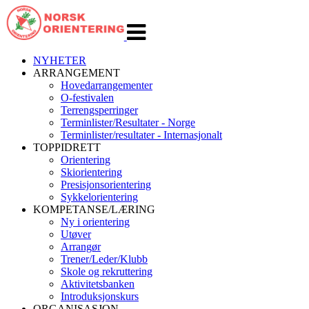
Veksle
navigasjon
NYHETER
ARRANGEMENT
Hovedarrangementer
O-festivalen
Terrengsperringer
Terminlister/Resultater - Norge
Terminlister/resultater - Internasjonalt
TOPPIDRETT
Orientering
Skiorientering
Presisjonsorientering
Sykkelorientering
KOMPETANSE/LÆRING
Ny i orientering
Utøver
Arrangør
Trener/Leder/Klubb
Skole og rekruttering
Aktivitetsbanken
Introduksjonskurs
ORGANISASJON