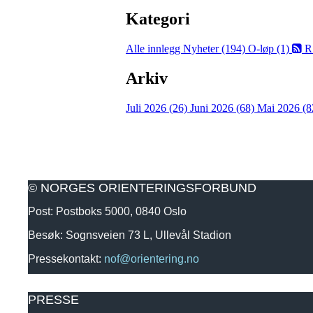
Kategori
Alle innlegg
Nyheter (194)
O-løp (1)
R
Arkiv
Juli 2026 (26)
Juni 2026 (68)
Mai 2026 (8
© NORGES ORIENTERINGSFORBUND
Post: Postboks 5000, 0840 Oslo
Besøk: Sognsveien 73 L, Ullevål Stadion
Pressekontakt:
nof@orientering.no
PRESSE