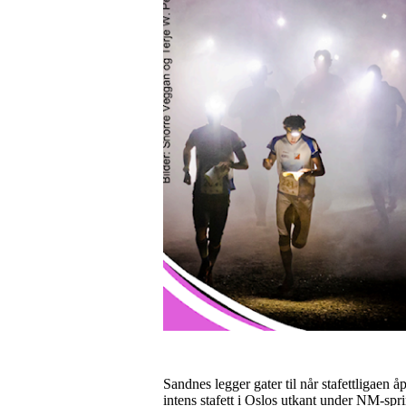
Sandnes legger gater til når stafettligaen
intens stafett i Oslos utkant under NM-sprin