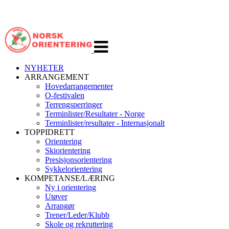
Veksle
navigasjon
NYHETER
ARRANGEMENT
Hovedarrangementer
O-festivalen
Terrengsperringer
Terminlister/Resultater - Norge
Terminlister/resultater - Internasjonalt
TOPPIDRETT
Orientering
Skiorientering
Presisjonsorientering
Sykkelorientering
KOMPETANSE/LÆRING
Ny i orientering
Utøver
Arrangør
Trener/Leder/Klubb
Skole og rekruttering