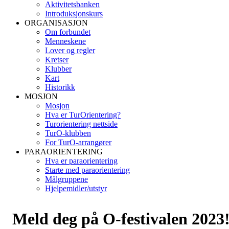
Aktivitetsbanken
Introduksjonskurs
ORGANISASJON
Om forbundet
Menneskene
Lover og regler
Kretser
Klubber
Kart
Historikk
MOSJON
Mosjon
Hva er TurOrientering?
Turorientering nettside
TurO-klubben
For TurO-arrangører
PARAORIENTERING
Hva er paraorientering
Starte med paraorientering
Målgruppene
Hjelpemidler/utstyr
Meld deg på O-festivalen 2023