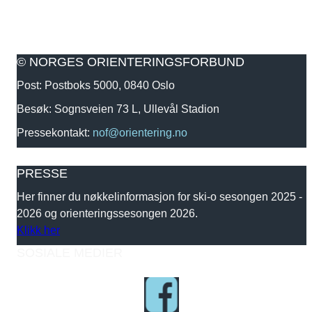
© NORGES ORIENTERINGSFORBUND
Post: Postboks 5000, 0840 Oslo
Besøk: Sognsveien 73 L, Ullevål Stadion
Pressekontakt:
nof@orientering.no
PRESSE
Her finner du nøkkelinformasjon for ski-o sesongen 2025 -
2026 og orienteringssesongen 2026.
Klikk her
SOSIALE MEDIER