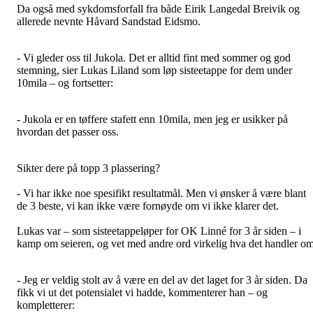
Da også med sykdomsforfall fra både Eirik Langedal Breivik og
allerede nevnte Håvard Sandstad Eidsmo.
- Vi gleder oss til Jukola. Det er alltid fint med sommer og god
stemning, sier Lukas Liland som løp sisteetappe for dem under
10mila – og fortsetter:
- Jukola er en tøffere stafett enn 10mila, men jeg er usikker på
hvordan det passer oss.
Sikter dere på topp 3 plassering?
- Vi har ikke noe spesifikt resultatmål. Men vi ønsker å være blant
de 3 beste, vi kan ikke være fornøyde om vi ikke klarer det.
Lukas var – som sisteetappeløper for OK Linné for 3 år siden – i
kamp om seieren, og vet med andre ord virkelig hva det handler om
- Jeg er veldig stolt av å være en del av det laget for 3 år siden. Da
fikk vi ut det potensialet vi hadde, kommenterer han – og
kompletterer: