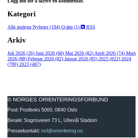
Logg inn for å skrive en kommentar.
Kategori
Alle innlegg
Nyheter (194)
O-løp (1)
RSS
Arkiv
Juli 2026 (26)
Juni 2026 (68)
Mai 2026 (82)
April 2026 (74)
Mars
2026 (88)
Februar 2026 (82)
Januar 2026 (85)
2025 (822)
2024
(799)
2023 (487)
© NORGES ORIENTERINGSFORBUND
Post: Postboks 5000, 0840 Oslo
Besøk: Sognsveien 73 L, Ullevål Stadion
Pressekontakt:
nof@orientering.no