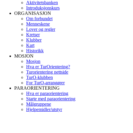
Aktivitetsbanken
Introduksjonskurs
ORGANISASJON
Om forbundet
Menneskene
Lover og regler
Kretser
Klubber
Kart
Historikk
MOSJON
Mosjon
Hva er TurOrientering?
Turorientering nettside
TurO-klubben
For TurO-arrangører
PARAORIENTERING
Hva er paraorientering
Starte med paraorientering
Målgruppene
Hjelpemidler/utstyr