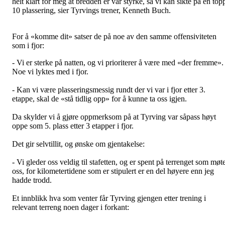
helt klart for meg at bredden er vår styrke, så vi kan sikte på en top
10 plassering, sier Tyrvings trener, Kenneth Buch.
For å «komme dit» satser de på noe av den samme offensiviteten
som i fjor:
- Vi er sterke på natten, og vi prioriterer å være med «der fremme».
Noe vi lyktes med i fjor.
- Kan vi være plasseringsmessig rundt der vi var i fjor etter 3.
etappe, skal de «stå tidlig opp» for å kunne ta oss igjen.
Da skylder vi å gjøre oppmerksom på at Tyrving var såpass høyt
oppe som 5. plass etter 3 etapper i fjor.
Det gir selvtillit, og ønske om gjentakelse:
- Vi gleder oss veldig til stafetten, og er spent på terrenget som møt
oss, for kilometertidene som er stipulert er en del høyere enn jeg
hadde trodd.
Et innblikk hva som venter får Tyrving gjengen etter trening i
relevant terreng noen dager i forkant: