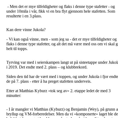
- Men det er mye tilfeldigheter og flaks i denne type stafetter - og
under 10mila i vår, fikk vi en bra flyt gjennom hele stafetten. Som
resulterte i en 3.plass.
Kan dere vinne Jukola?
- Vi kan også vinne, men - som jeg sa - det er mye tilfeldigheter og
flaks i denne type stafetter, og alt det må være med oss om vi skal g
helt til topps.
Tyrving var med i seierskampen langt ut på sisteetappe under Jukol
i 2019. Det endte med 2. plass – og klubbrekord.
Siden den tid har de vært med i toppen, og under Jukola i fjor endt
de på 7. plass - etter å ha preget stafetten underveis.
Etter at Matthias Kyburz «tok seg av» 2. etappe ledet de med 3
minutter:
- I år mangler vi Matthias (Kyburz) og Benjamin (Wey), på grunn 
bryllup og VM-forberedelser. Men da vi «komponerte» laget ble de