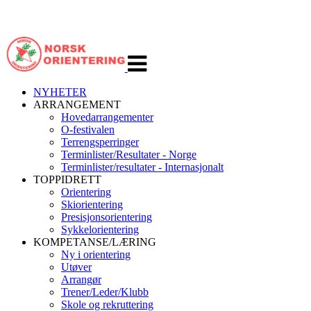
Veksle
navigasjon
NYHETER
ARRANGEMENT
Hovedarrangementer
O-festivalen
Terrengsperringer
Terminlister/Resultater - Norge
Terminlister/resultater - Internasjonalt
TOPPIDRETT
Orientering
Skiorientering
Presisjonsorientering
Sykkelorientering
KOMPETANSE/LÆRING
Ny i orientering
Utøver
Arrangør
Trener/Leder/Klubb
Skole og rekruttering