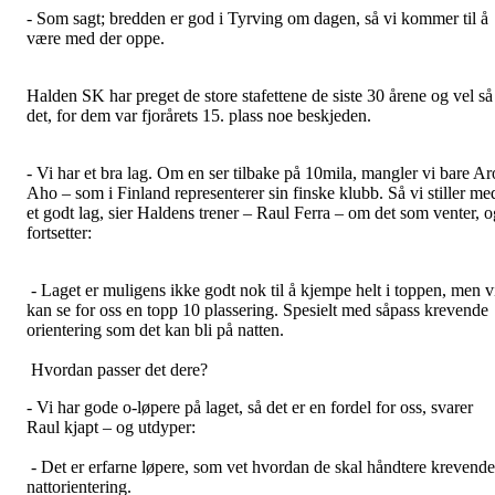
- Som sagt; bredden er god i Tyrving om dagen, så vi kommer til å
være med der oppe.
Halden SK har preget de store stafettene de siste 30 årene og vel så
det, for dem var fjorårets 15. plass noe beskjeden.
- Vi har et bra lag. Om en ser tilbake på 10mila, mangler vi bare Ar
Aho – som i Finland representerer sin finske klubb. Så vi stiller me
et godt lag, sier Haldens trener – Raul Ferra – om det som venter, o
fortsetter:
- Laget er muligens ikke godt nok til å kjempe helt i toppen, men v
kan se for oss en topp 10 plassering. Spesielt med såpass krevende
orientering som det kan bli på natten.
Hvordan passer det dere?
- Vi har gode o-løpere på laget, så det er en fordel for oss, svarer
Raul kjapt – og utdyper:
- Det er erfarne løpere, som vet hvordan de skal håndtere krevende
nattorientering.