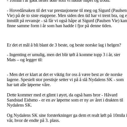
- 10mila i år gikk heller ikke som vi hadde håpet og trodd.
- Hovedårsaken til det var prestasjonene til meg og Sigurd (Paulsen
Vie) på de to siste etappene. Men siden den tid har vi trent bra, og e
innstilt på revansje - så får vi også håpe at Sigurd (Paulsen Vie) kan
finne samme form i år som han hadde i fjor på denne tiden.
Er det et mål å bli blant de 3 beste, og beste norske lag i helgen?
- Ingenting er umulig, men det blir tøft å komme topp 3 i år, sier
Mats – og legger til:
- Men det er klart at det er viktig for oss å være best av de norske
lagene. Spesielt stor prestisje setter vi på å slå Nydalens SK - som
har tatt alle løperne våre.
Dette kommer med et glimt i øyet, da også hans bror - Håvard
Sandstad Eidsmo - er en av løperne som er ny av året i drakten til
Nydalens SK.
Og Nydalens SK sine forsterkninger ga dem et realt løft på 10mila 
vår, hvor de endte på 3. plass.