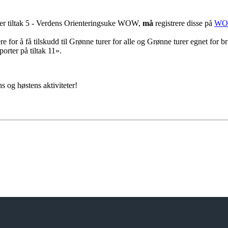
der tiltak 5 - Verdens Orienteringsuke WOW,
må
registrere disse på
WOW
e for å få tilskudd til Grønne turer for alle og Grønne turer egnet for br
orter på tiltak 11».
 og høstens aktiviteter!