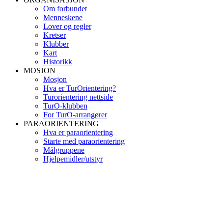
Om forbundet
Menneskene
Lover og regler
Kretser
Klubber
Kart
Historikk
MOSJON
Mosjon
Hva er TurOrientering?
Turorientering nettside
TurO-klubben
For TurO-arrangører
PARAORIENTERING
Hva er paraorientering
Starte med paraorientering
Målgruppene
Hjelpemidler/utstyr