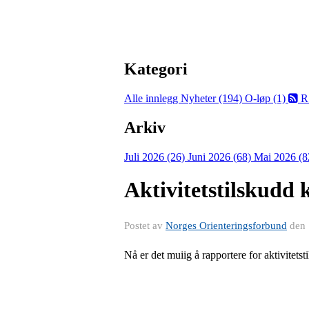
Kategori
Alle innlegg
Nyheter (194)
O-løp (1)
R
Arkiv
Juli 2026 (26)
Juni 2026 (68)
Mai 2026 (8
Aktivitetstilskudd
Postet av
Norges Orienteringsforbund
den
Nå er det muiig å rapportere for aktivitets