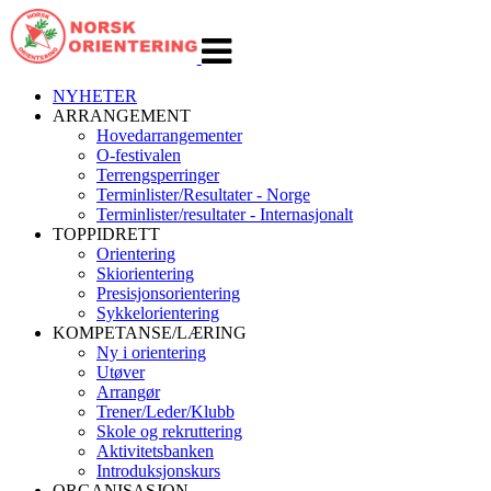
Veksle
navigasjon
NYHETER
ARRANGEMENT
Hovedarrangementer
O-festivalen
Terrengsperringer
Terminlister/Resultater - Norge
Terminlister/resultater - Internasjonalt
TOPPIDRETT
Orientering
Skiorientering
Presisjonsorientering
Sykkelorientering
KOMPETANSE/LÆRING
Ny i orientering
Utøver
Arrangør
Trener/Leder/Klubb
Skole og rekruttering
Aktivitetsbanken
Introduksjonskurs
ORGANISASJON