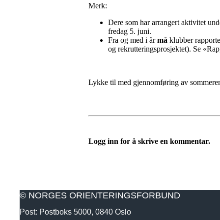
Merk:
Dere som har arrangert aktivitet un
fredag 5. juni.
Fra og med i år
må
klubber rapporter
og rekrutteringsprosjektet). Se «Rapp
Lykke til med gjennomføring av sommerens
Logg inn for å skrive en kommentar.
© NORGES ORIENTERINGSFORBUND
Post: Postboks 5000, 0840 Oslo