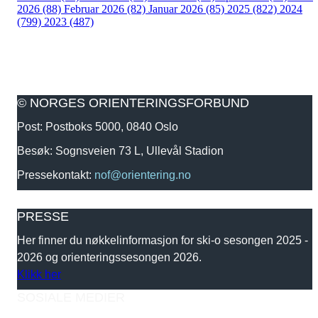
2026 (88)
Februar 2026 (82)
Januar 2026 (85)
2025 (822)
2024
(799)
2023 (487)
© NORGES ORIENTERINGSFORBUND
Post: Postboks 5000, 0840 Oslo
Besøk: Sognsveien 73 L, Ullevål Stadion
Pressekontakt:
nof@orientering.no
PRESSE
Her finner du nøkkelinformasjon for ski-o sesongen 2025 -
2026 og orienteringssesongen 2026.
Klikk her
SOSIALE MEDIER