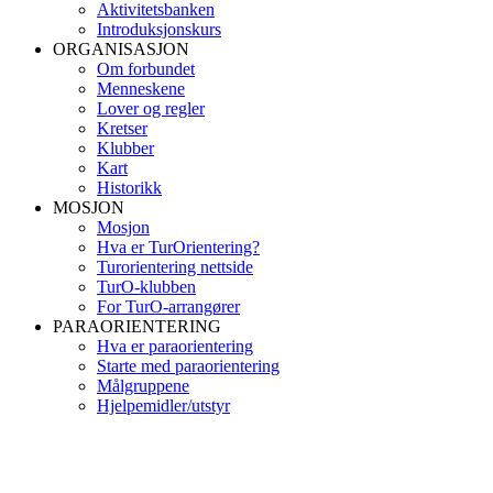
Aktivitetsbanken
Introduksjonskurs
ORGANISASJON
Om forbundet
Menneskene
Lover og regler
Kretser
Klubber
Kart
Historikk
MOSJON
Mosjon
Hva er TurOrientering?
Turorientering nettside
TurO-klubben
For TurO-arrangører
PARAORIENTERING
Hva er paraorientering
Starte med paraorientering
Målgruppene
Hjelpemidler/utstyr