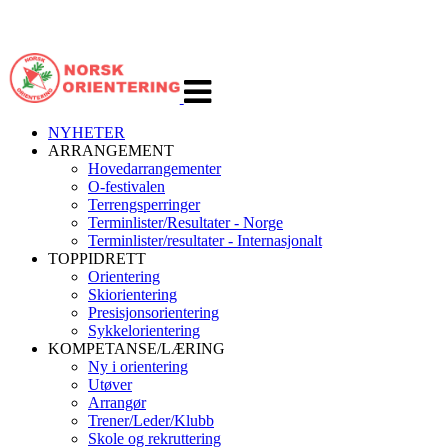
Veksle
navigasjon
NYHETER
ARRANGEMENT
Hovedarrangementer
O-festivalen
Terrengsperringer
Terminlister/Resultater - Norge
Terminlister/resultater - Internasjonalt
TOPPIDRETT
Orientering
Skiorientering
Presisjonsorientering
Sykkelorientering
KOMPETANSE/LÆRING
Ny i orientering
Utøver
Arrangør
Trener/Leder/Klubb
Skole og rekruttering