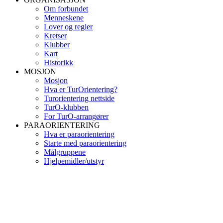
Om forbundet
Menneskene
Lover og regler
Kretser
Klubber
Kart
Historikk
MOSJON
Mosjon
Hva er TurOrientering?
Turorientering nettside
TurO-klubben
For TurO-arrangører
PARAORIENTERING
Hva er paraorientering
Starte med paraorientering
Målgruppene
Hjelpemidler/utstyr