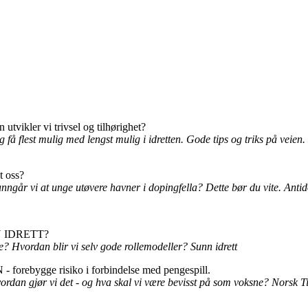
ikler vi trivsel og tilhørighet?
 og få flest mulig med lengst mulig i idretten. Gode tips og triks på v
t oss?
unngår vi at unge utøvere havner i dopingfella? Dette bør du vite. Ant
UNN IDRETT?
e? Hvordan blir vi selv gode rollemodeller? Sunn idrett
orebygge risiko i forbindelse med pengespill.
vordan gjør vi det - og hva skal vi være bevisst på som voksne? Norsk 