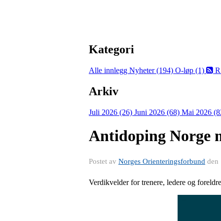
Kategori
Alle innlegg
Nyheter (194)
O-løp (1)
R
Arkiv
Juli 2026 (26)
Juni 2026 (68)
Mai 2026 (8
Antidoping Norge 
Postet av
Norges Orienteringsforbund
den
Verdikvelder for trenere, ledere og foreldre