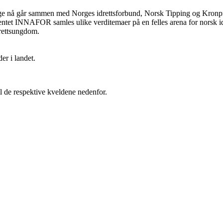
ge nå går sammen med Norges idrettsforbund, Norsk Tipping og Kronpr
ntet INNAFOR samles ulike verditemaer på en felles arena for norsk idr
rettsungdom.
er i landet.
 de respektive kveldene nedenfor.