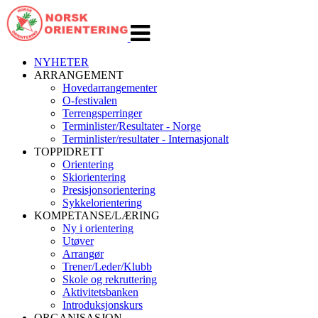
Veksle
navigasjon
NYHETER
ARRANGEMENT
Hovedarrangementer
O-festivalen
Terrengsperringer
Terminlister/Resultater - Norge
Terminlister/resultater - Internasjonalt
TOPPIDRETT
Orientering
Skiorientering
Presisjonsorientering
Sykkelorientering
KOMPETANSE/LÆRING
Ny i orientering
Utøver
Arrangør
Trener/Leder/Klubb
Skole og rekruttering
Aktivitetsbanken
Introduksjonskurs
ORGANISASJON