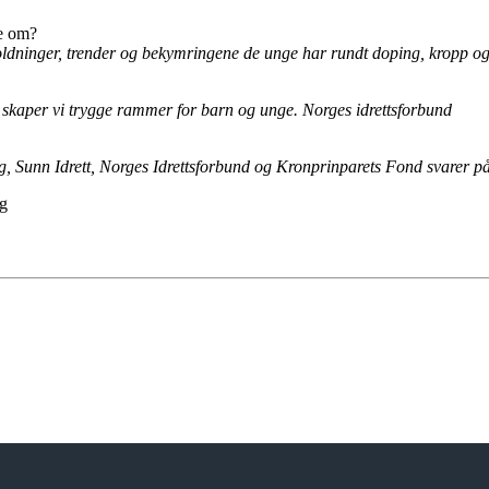
e om?
oldninger, trender og bekymringene de unge har rundt doping, kropp o
n skaper vi trygge rammer for barn og unge. Norges idrettsforbund
, Sunn Idrett, Norges Idrettsforbund og Kronprinparets Fond svarer på
ng