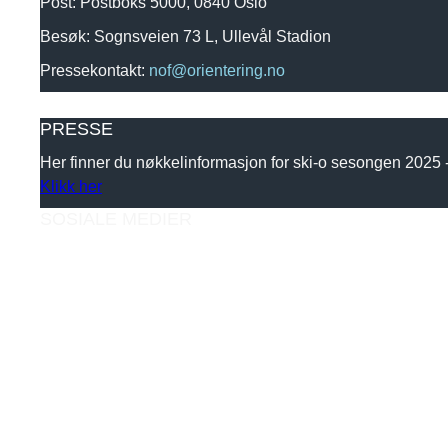
Post: Postboks 5000, 0840 Oslo
Besøk: Sognsveien 73 L, Ullevål Stadion
Pressekontakt:
nof@orientering.no
PRESSE
Her finner du nøkkelinformasjon for ski-o sesongen 2025
Klikk her
SOSIALE MEDIER