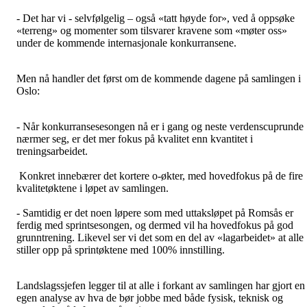
- Det har vi - selvfølgelig – også «tatt høyde for», ved å oppsøke
«terreng» og momenter som tilsvarer kravene som «møter oss»
under de kommende internasjonale konkurransene.
Men nå handler det først om de kommende dagene på samlingen i
Oslo:
- Når konkurransesesongen nå er i gang og neste verdenscuprunde
nærmer seg, er det mer fokus på kvalitet enn kvantitet i
treningsarbeidet.
Konkret innebærer det kortere o-økter, med hovedfokus på de fire
kvalitetøktene i løpet av samlingen.
- Samtidig er det noen løpere som med uttaksløpet på Romsås er
ferdig med sprintsesongen, og dermed vil ha hovedfokus på god
grunntrening. Likevel ser vi det som en del av «lagarbeidet» at alle
stiller opp på sprintøktene med 100% innstilling.
Landslagssjefen legger til at alle i forkant av samlingen har gjort en
egen analyse av hva de bør jobbe med både fysisk, teknisk og