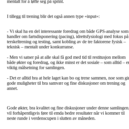
mentalt for å løfte seg på sprint.
I tillegg til trening blir det også annen type «input»:
- Vi skal ha en del interessante foredrag om både GPS-analyse som
handler om fartsdisponering (pacing), idrettsfysiologi med fokus på
terskeltrening og testing, samt kobling av de tre faktorene fysisk –
teknisk – mentalt under konkurranse.
- Men vi satser på at alle skal få god med tid til restitusjon mellom
både økter og foredrag, og ikke minst er det sosiale – som alltid – e
viktig målsetning for samlingen.
- Det er alltid bra at hele laget kan bo og trene sammen, noe som gi
gode muligheter til bra samvær og fine diskusjoner om trening og
annet.
Gode økter, bra kvalitet og fine diskusjoner under denne samlingen
vil forhåpentligvis føre til emda bedre resultater når vi kommer til
neste runde i verdenscupen i slutten av måneden.