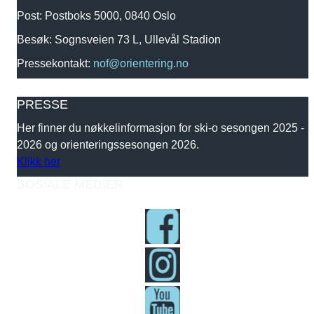
Post: Postboks 5000, 0840 Oslo
Besøk: Sognsveien 73 L, Ullevål Stadion
Pressekontakt:
nof@orientering.no
PRESSE
Her finner du nøkkelinformasjon for ski-o sesongen 2025 -
2026 og orienteringssesongen 2026.
Klikk her
SOSIALE MEDIER