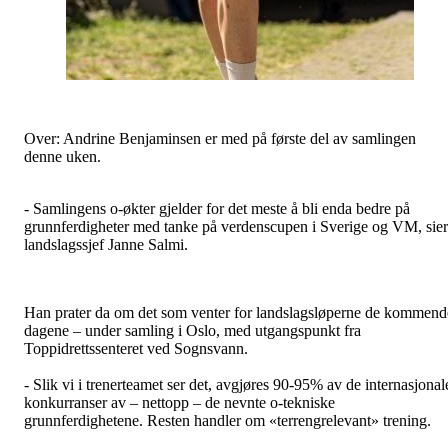
Over: Andrine Benjaminsen er med på første del av samlingen
denne uken.
- Samlingens o-økter gjelder for det meste å bli enda bedre på
grunnferdigheter med tanke på verdenscupen i Sverige og VM, sier
landslagssjef Janne Salmi.
Han prater da om det som venter for landslagsløperne de kommend
dagene – under samling i Oslo, med utgangspunkt fra
Toppidrettssenteret ved Sognsvann.
- Slik vi i trenerteamet ser det, avgjøres 90-95% av de internasjonal
konkurranser av – nettopp – de nevnte o-tekniske
grunnferdighetene. Resten handler om «terrengrelevant» trening.