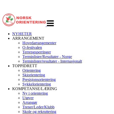
Veksle
navigasjon
NYHETER
ARRANGEMENT
Hovedarrangementer
O-festivalen
Terrengsperringer
Terminlister/Resultater - Norge
Terminlister/resultater - Internasjonalt
TOPPIDRETT
Orientering
Skiorientering
Presisjonsorientering
Sykkelorientering
KOMPETANSE/LÆRING
Ny i orientering
Utøver
Arrangør
Trener/Leder/Klubb
Skole og rekruttering