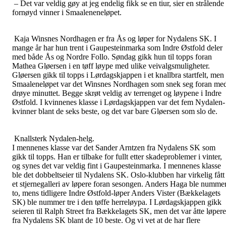
– Det var veldig gøy at jeg endelig fikk se en tiur, sier en strålende
fornøyd vinner i Smaaleneneløpet.
Kaja Winsnes Nordhagen er fra Ås og løper for Nydalens SK. I
mange år har hun trent i Gaupesteinmarka som Indre Østfold deler
med både Ås og Nordre Follo. Søndag gikk hun til topps foran
Mathea Gløersen i en tøff løype med ulike veivalgsmuligheter.
Gløersen gikk til topps i Lørdagskjappen i et knallbra startfelt, men 
Smaaleneløpet var det Winsnes Nordhagen som snek seg foran me
drøye minuttet. Begge skrøt veldig av terrenget og løypene i Indre
Østfold. I kvinnenes klasse i Lørdagskjappen var det fem Nydalen-
kvinner blant de seks beste, og det var bare Gløersen som slo de.
Knallsterk Nydalen-helg.
I mennenes klasse var det Sander Arntzen fra Nydalens SK som
gikk til topps. Han er tilbake for fullt etter skadeproblemer i vinter,
og synes det var veldig fint i Gaupesteinmarka. I mennenes klasse
ble det dobbeltseier til Nydalens SK. Oslo-klubben har virkelig fått
et stjernegalleri av løpere foran sesongen. Anders Haga ble numme
to, mens tidligere Indre Østfold-løper Anders Vister (Bækkelagets
SK) ble nummer tre i den tøffe herreløypa. I Lørdagskjappen gikk
seieren til Ralph Street fra Bækkelagets SK, men det var åtte løpere
fra Nydalens SK blant de 10 beste. Og vi vet at de har flere