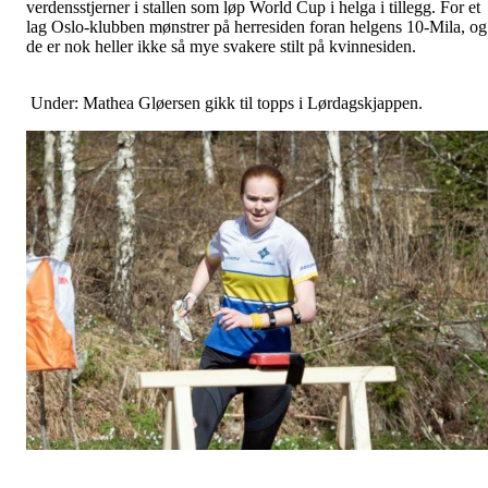
verdensstjerner i stallen som løp World Cup i helga i tillegg. For et
lag Oslo-klubben mønstrer på herresiden foran helgens 10-Mila, og
de er nok heller ikke så mye svakere stilt på kvinnesiden.
Under: Mathea Gløersen gikk til topps i Lørdagskjappen.