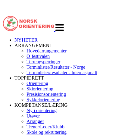
Veksle
navigasjon
NYHETER
ARRANGEMENT
Hovedarrangementer
O-festivalen
Terrengsperringer
Terminlister/Resultater - Norge
Terminlister/resultater - Internasjonalt
TOPPIDRETT
Orientering
Skiorientering
Presisjonsorientering
Sykkelorientering
KOMPETANSE/LÆRING
Ny i orientering
Utøver
Arrangør
Trener/Leder/Klubb
Skole og rekruttering