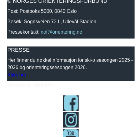
© NORGES ORIENTERINGSFORBUND
Post: Postboks 5000, 0840 Oslo
Besøk: Sognsveien 73 L, Ullevål Stadion
Pressekontakt:
nof@orientering.no
PRESSE
Her finner du nøkkelinformasjon for ski-o sesongen 2025 -
2026 og orienteringssesongen 2026.
Klikk her
SOSIALE MEDIER