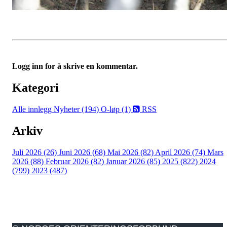
Logg inn for å skrive en kommentar.
Kategori
Alle innlegg
Nyheter (194)
O-løp (1)
RSS
Arkiv
Juli 2026 (26)
Juni 2026 (68)
Mai 2026 (82)
April 2026 (74)
Mars
2026 (88)
Februar 2026 (82)
Januar 2026 (85)
2025 (822)
2024
(799)
2023 (487)