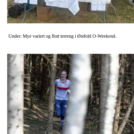
Under: Mye variert og flott terreng i Østfold O-Weekend.