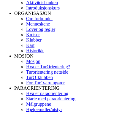
Aktivitetsbanken
Introduksjonskurs
ORGANISASJON
Om forbundet
Menneskene
Lover og regler
Kretser
Klubber
Kart
Historikk
MOSJON
Mosjon
Hva er TurOrientering?
Turorientering nettside
TurO-klubben
For TurO-arrangører
PARAORIENTERING
Hva er paraorientering
Starte med paraorientering
Målgruppene
Hjelpemidler/utstyr