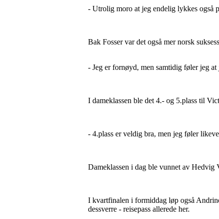
- Utrolig moro at jeg endelig lykkes også p
Bak Fosser var det også mer norsk suksess
- Jeg er fornøyd, men samtidig føler jeg at
I dameklassen ble det 4.- og 5.plass til V
- 4.plass er veldig bra, men jeg føler likev
Dameklassen i dag ble vunnet av Hedvig 
I kvartfinalen i formiddag løp også Andri
dessverre - reisepass allerede her.