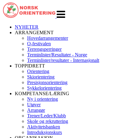
Veksle
navigasjon
NYHETER
ARRANGEMENT
Hovedarrangementer
O-festivalen
Terrengsperringer
Terminlister/Resultater - Norge
Terminlister/resultater - Internasjonalt
TOPPIDRETT
Orientering
Skiorientering
Presisjonsorientering
Sykkelorientering
KOMPETANSE/LÆRING
Ny i orientering
Utøver
Arrangør
Trener/Leder/Klubb
Skole og rekruttering
Aktivitetsbanken
Introduksjonskurs
ORGANISASJON