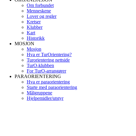
Om forbundet
Menneskene
Lover og regler
Kretser
Klubber
Kart
Historikk
MOSJON
Mosjon
Hva er TurOrientering?
Turorientering nettside
TurO-klubben
For TurO-arrangører
PARAORIENTERING
Hva er paraorientering
Starte med paraorientering
Målgruppene
Hjelpemidler/utstyr