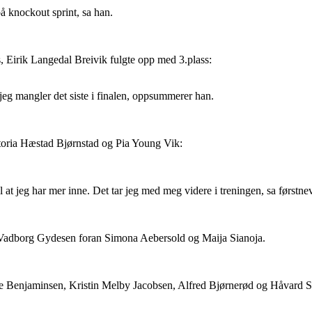
å knockout sprint, sa han.
, Eirik Langedal Breivik fulgte opp med 3.plass:
 jeg mangler det siste i finalen, oppsummerer han.
ictoria Hæstad Bjørnstad og Pia Young Vik:
el at jeg har mer inne. Det tar jeg med meg videre i treningen, sa førstne
Vadborg Gydesen foran Simona Aebersold og Maija Sianoja.
ne Benjaminsen, Kristin Melby Jacobsen, Alfred Bjørnerød og Håvard S 