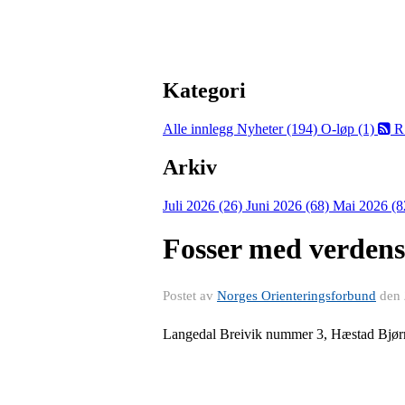
Kategori
Alle innlegg
Nyheter (194)
O-løp (1)
R
Arkiv
Juli 2026 (26)
Juni 2026 (68)
Mai 2026 (8
Fosser med verdens
Postet av
Norges Orienteringsforbund
den
Langedal Breivik nummer 3, Hæstad Bjø