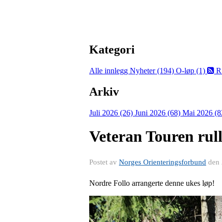
Kategori
Alle innlegg
Nyheter (194)
O-løp (1)
R
Arkiv
Juli 2026 (26)
Juni 2026 (68)
Mai 2026 (8
Veteran Touren rull
Postet av
Norges Orienteringsforbund
den
Nordre Follo arrangerte denne ukes løp!