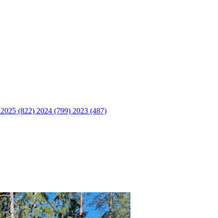
)
2025 (822)
2024 (799)
2023 (487)