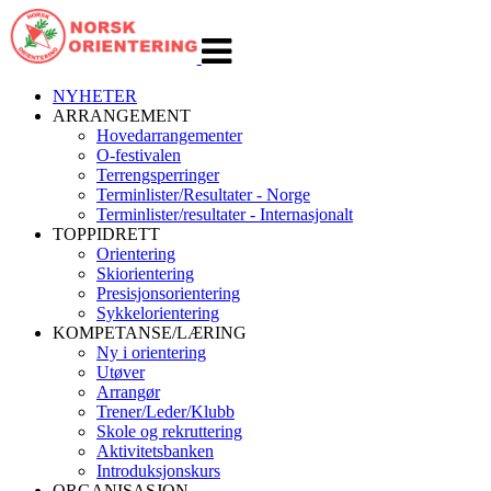
Veksle
navigasjon
NYHETER
ARRANGEMENT
Hovedarrangementer
O-festivalen
Terrengsperringer
Terminlister/Resultater - Norge
Terminlister/resultater - Internasjonalt
TOPPIDRETT
Orientering
Skiorientering
Presisjonsorientering
Sykkelorientering
KOMPETANSE/LÆRING
Ny i orientering
Utøver
Arrangør
Trener/Leder/Klubb
Skole og rekruttering
Aktivitetsbanken
Introduksjonskurs
ORGANISASJON