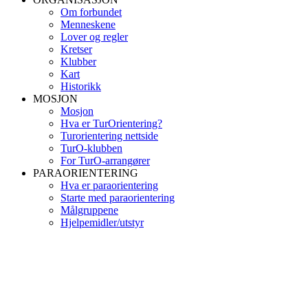
Om forbundet
Menneskene
Lover og regler
Kretser
Klubber
Kart
Historikk
MOSJON
Mosjon
Hva er TurOrientering?
Turorientering nettside
TurO-klubben
For TurO-arrangører
PARAORIENTERING
Hva er paraorientering
Starte med paraorientering
Målgruppene
Hjelpemidler/utstyr