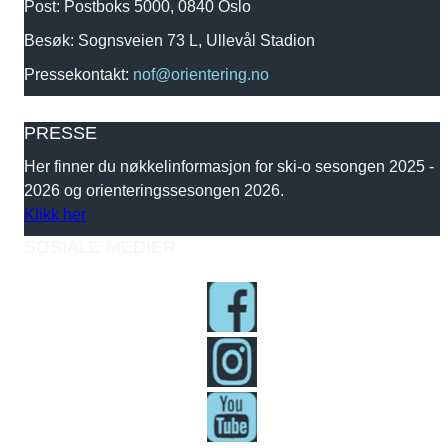
Post: Postboks 5000, 0840 Oslo
Besøk: Sognsveien 73 L, Ullevål Stadion
Pressekontakt:
nof@orientering.no
PRESSE
Her finner du nøkkelinformasjon for ski-o sesongen 2025 -
2026 og orienteringssesongen 2026.
Klikk her
SOSIALE MEDIER