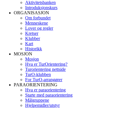
Aktivitetsbanken
Introduksjonskurs
ORGANISASJON
Om forbundet
Menneskene
Lover og regler
Kretser
Klubber
Kart
Historikk
MOSJON
Mosjon
Hva er TurOrientering?
Turorientering nettside
TurO-klubben
For TurO-arrangører
PARAORIENTERING
Hva er paraorientering
Starte med paraorientering
Målgruppene
Hjelpemidler/utstyr