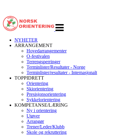
Veksle
navigasjon
NYHETER
ARRANGEMENT
Hovedarrangementer
O-festivalen
Terrengsperringer
Terminlister/Resultater - Norge
Terminlister/resultater - Internasjonalt
TOPPIDRETT
Orientering
Skiorientering
Presisjonsorientering
Sykkelorientering
KOMPETANSE/LÆRING
Ny i orientering
Utøver
Arrangør
Trener/Leder/Klubb
Skole og rekruttering