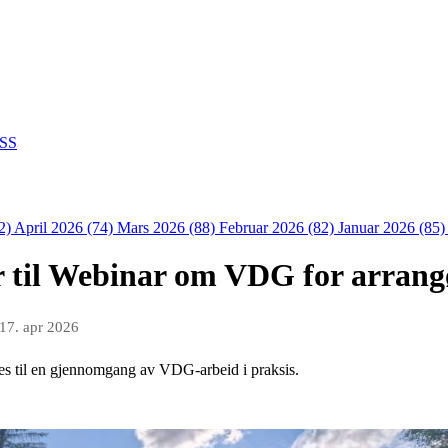
SS
2)
April 2026 (74)
Mars 2026 (88)
Februar 2026 (82)
Januar 2026 (85
r til Webinar om VDG for arrang
17. apr 2026
res til en gjennomgang av VDG-arbeid i praksis.