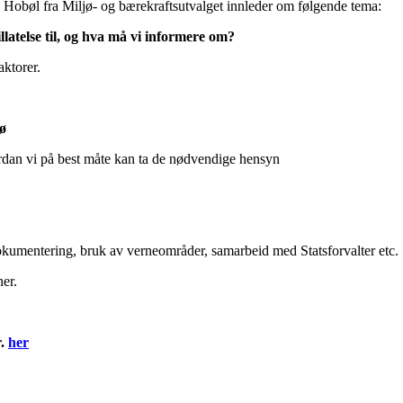
obøl fra Miljø- og bærekraftsutvalget innleder om følgende tema:
tillatelse til, og hva må vi informere om?
ktorer.
jø
dan vi på best måte kan ta de nødvendige hensyn
dokumentering, bruk av verneområder, samarbeid med Statsforvalter etc.
ner.
r.
her