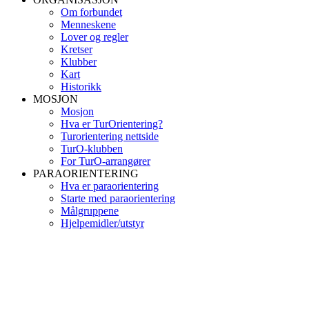
Om forbundet
Menneskene
Lover og regler
Kretser
Klubber
Kart
Historikk
MOSJON
Mosjon
Hva er TurOrientering?
Turorientering nettside
TurO-klubben
For TurO-arrangører
PARAORIENTERING
Hva er paraorientering
Starte med paraorientering
Målgruppene
Hjelpemidler/utstyr