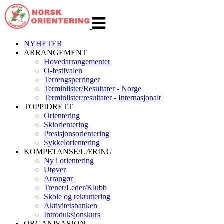
Veksle
navigasjon
NYHETER
ARRANGEMENT
Hovedarrangementer
O-festivalen
Terrengsperringer
Terminlister/Resultater - Norge
Terminlister/resultater - Internasjonalt
TOPPIDRETT
Orientering
Skiorientering
Presisjonsorientering
Sykkelorientering
KOMPETANSE/LÆRING
Ny i orientering
Utøver
Arrangør
Trener/Leder/Klubb
Skole og rekruttering
Aktivitetsbanken
Introduksjonskurs
ORGANISASJON