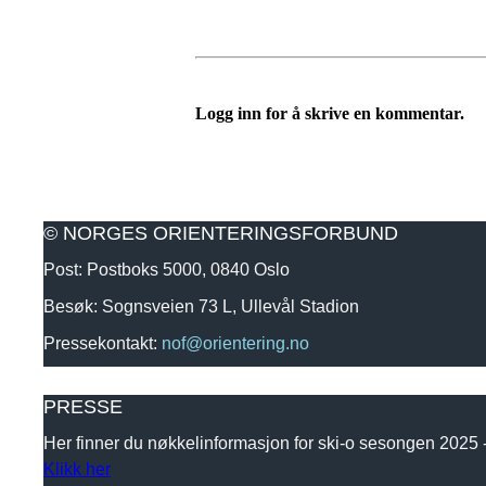
Logg inn for å skrive en kommentar.
© NORGES ORIENTERINGSFORBUND
Post: Postboks 5000, 0840 Oslo
Besøk: Sognsveien 73 L, Ullevål Stadion
Pressekontakt:
nof@orientering.no
PRESSE
Her finner du nøkkelinformasjon for ski-o sesongen 2025
Klikk her