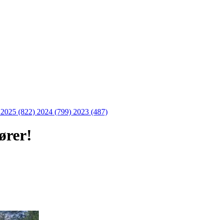
)
2025 (822)
2024 (799)
2023 (487)
ører!