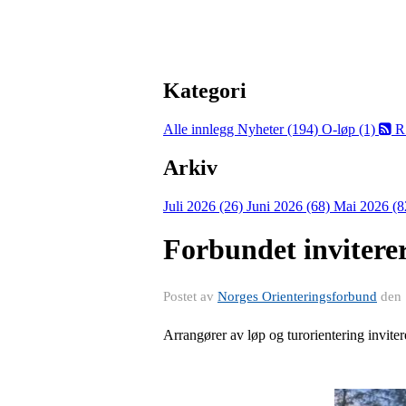
Kategori
Alle innlegg
Nyheter (194)
O-løp (1)
R
Arkiv
Juli 2026 (26)
Juni 2026 (68)
Mai 2026 (8
Forbundet invitere
Postet av
Norges Orienteringsforbund
den
Arrangører av løp og turorientering invite