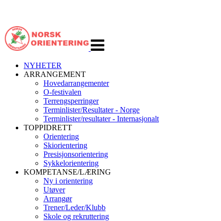
Veksle
navigasjon
NYHETER
ARRANGEMENT
Hovedarrangementer
O-festivalen
Terrengsperringer
Terminlister/Resultater - Norge
Terminlister/resultater - Internasjonalt
TOPPIDRETT
Orientering
Skiorientering
Presisjonsorientering
Sykkelorientering
KOMPETANSE/LÆRING
Ny i orientering
Utøver
Arrangør
Trener/Leder/Klubb
Skole og rekruttering