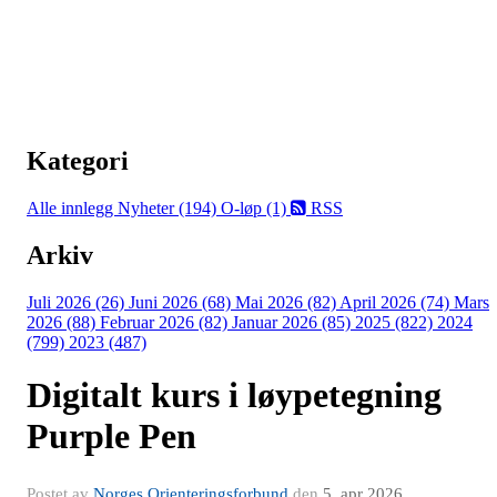
Kategori
Alle innlegg
Nyheter (194)
O-løp (1)
RSS
Arkiv
Juli 2026 (26)
Juni 2026 (68)
Mai 2026 (82)
April 2026 (74)
Mars
2026 (88)
Februar 2026 (82)
Januar 2026 (85)
2025 (822)
2024
(799)
2023 (487)
Digitalt kurs i løypetegning
Purple Pen
Postet av
Norges Orienteringsforbund
den
5. apr 2026