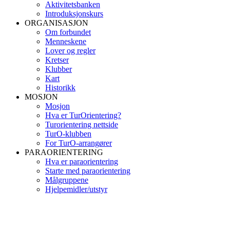
Aktivitetsbanken
Introduksjonskurs
ORGANISASJON
Om forbundet
Menneskene
Lover og regler
Kretser
Klubber
Kart
Historikk
MOSJON
Mosjon
Hva er TurOrientering?
Turorientering nettside
TurO-klubben
For TurO-arrangører
PARAORIENTERING
Hva er paraorientering
Starte med paraorientering
Målgruppene
Hjelpemidler/utstyr