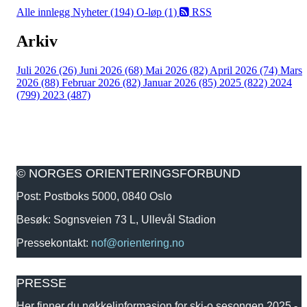
Alle innlegg
Nyheter (194)
O-løp (1)
RSS
Arkiv
Juli 2026 (26)
Juni 2026 (68)
Mai 2026 (82)
April 2026 (74)
Mars
2026 (88)
Februar 2026 (82)
Januar 2026 (85)
2025 (822)
2024
(799)
2023 (487)
© NORGES ORIENTERINGSFORBUND
Post: Postboks 5000, 0840 Oslo
Besøk: Sognsveien 73 L, Ullevål Stadion
Pressekontakt:
nof@orientering.no
PRESSE
Her finner du nøkkelinformasjon for ski-o sesongen 2025 -