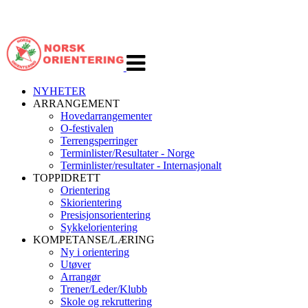
Veksle
navigasjon
NYHETER
ARRANGEMENT
Hovedarrangementer
O-festivalen
Terrengsperringer
Terminlister/Resultater - Norge
Terminlister/resultater - Internasjonalt
TOPPIDRETT
Orientering
Skiorientering
Presisjonsorientering
Sykkelorientering
KOMPETANSE/LÆRING
Ny i orientering
Utøver
Arrangør
Trener/Leder/Klubb
Skole og rekruttering