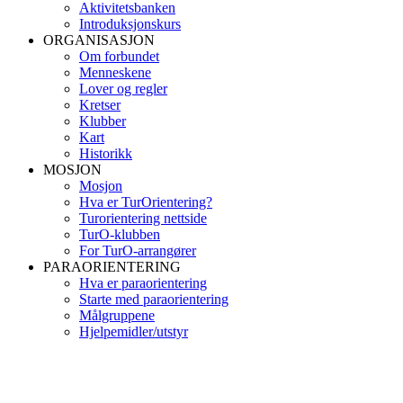
Aktivitetsbanken
Introduksjonskurs
ORGANISASJON
Om forbundet
Menneskene
Lover og regler
Kretser
Klubber
Kart
Historikk
MOSJON
Mosjon
Hva er TurOrientering?
Turorientering nettside
TurO-klubben
For TurO-arrangører
PARAORIENTERING
Hva er paraorientering
Starte med paraorientering
Målgruppene
Hjelpemidler/utstyr