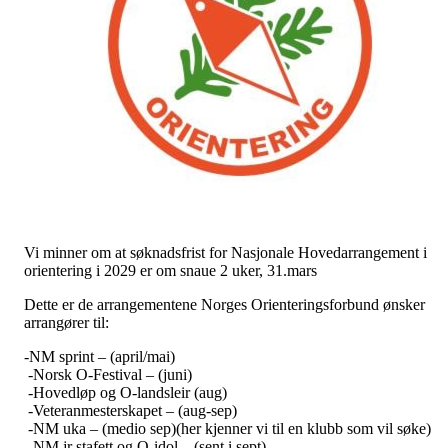
Vi minner om at søknadsfrist for Nasjonale Hovedarrangement i
orientering i 2029 er om snaue 2 uker, 31.mars
Dette er de arrangementene Norges Orienteringsforbund ønsker
arrangører til:
-NM sprint – (april/mai)
-Norsk O-Festival – (juni)
-Hovedløp og O-landsleir (aug)
-Veteranmesterskapet – (aug-sep)
-NM uka – (medio sep)(her kjenner vi til en klubb som vil søke)
-NM jr stafett og O-idol – (sent i sept)