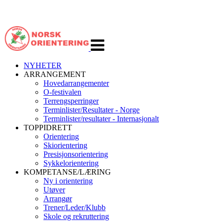
Veksle
navigasjon
NYHETER
ARRANGEMENT
Hovedarrangementer
O-festivalen
Terrengsperringer
Terminlister/Resultater - Norge
Terminlister/resultater - Internasjonalt
TOPPIDRETT
Orientering
Skiorientering
Presisjonsorientering
Sykkelorientering
KOMPETANSE/LÆRING
Ny i orientering
Utøver
Arrangør
Trener/Leder/Klubb
Skole og rekruttering