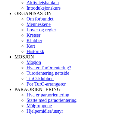
Aktivitetsbanken
Introduksjonskurs
ORGANISASJON
Om forbundet
Menneskene
Lover og regler
Kretser
Klubber
Kart
Historikk
MOSJON
Mosjon
Hva er TurOrientering?
Turorientering nettside
TurO-klubben
For TurO-arrangører
PARAORIENTERING
Hva er paraorientering
Starte med paraorientering
Målgruppene
Hjelpemidler/utstyr