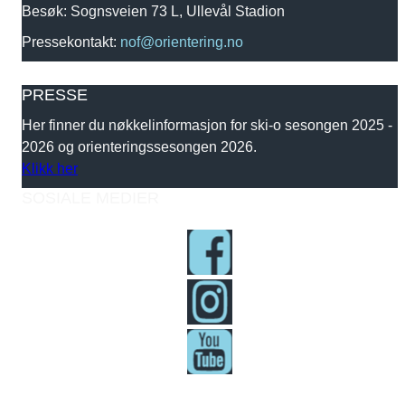
Besøk: Sognsveien 73 L, Ullevål Stadion
Pressekontakt:
nof@orientering.no
PRESSE
Her finner du nøkkelinformasjon for ski-o sesongen 2025 -
2026 og orienteringssesongen 2026.
Klikk her
SOSIALE MEDIER