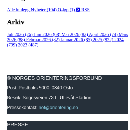
Alle innlegg
Nyheter (194)
O-løp (1)
RSS
Arkiv
Juli 2026 (26)
Juni 2026 (68)
Mai 2026 (82)
April 2026 (74)
Mars
2026 (88)
Februar 2026 (82)
Januar 2026 (85)
2025 (822)
2024
(799)
2023 (487)
© NORGES ORIENTERINGSFORBUND
Post: Postboks 5000, 0840 Oslo
Besøk: Sognsveien 73 L, Ullevål Stadion
Pressekontakt:
nof@orientering.no
PRESSE