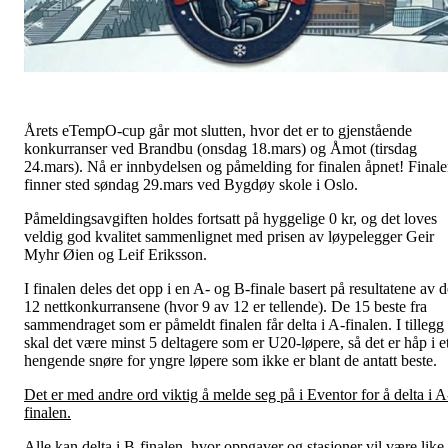
Årets eTempO-cup går mot slutten, hvor det er to gjenstående
konkurranser ved Brandbu (onsdag 18.mars) og Åmot (tirsdag
24.mars). Nå er innbydelsen og påmelding for finalen åpnet! Final
finner sted søndag 29.mars ved Bygdøy skole i Oslo.
Påmeldingsavgiften holdes fortsatt på hyggelige 0 kr, og det loves
veldig god kvalitet sammenlignet med prisen av løypelegger Geir
Myhr Øien og Leif Eriksson.
I finalen deles det opp i en A- og B-finale basert på resultatene av d
12 nettkonkurransene (hvor 9 av 12 er tellende). De 15 beste fra
sammendraget som er påmeldt finalen får delta i A-finalen. I tillegg
skal det være minst 5 deltagere som er U20-løpere, så det er håp i e
hengende snøre for yngre løpere som ikke er blant de antatt beste.
Det er med andre ord viktig å melde seg på i Eventor for å delta i A
finalen.
Alle kan delta i B-finalen, hvor oppgaver og stasjoner vil være like.