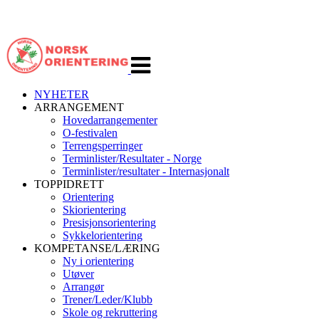
Veksle
navigasjon
NYHETER
ARRANGEMENT
Hovedarrangementer
O-festivalen
Terrengsperringer
Terminlister/Resultater - Norge
Terminlister/resultater - Internasjonalt
TOPPIDRETT
Orientering
Skiorientering
Presisjonsorientering
Sykkelorientering
KOMPETANSE/LÆRING
Ny i orientering
Utøver
Arrangør
Trener/Leder/Klubb
Skole og rekruttering