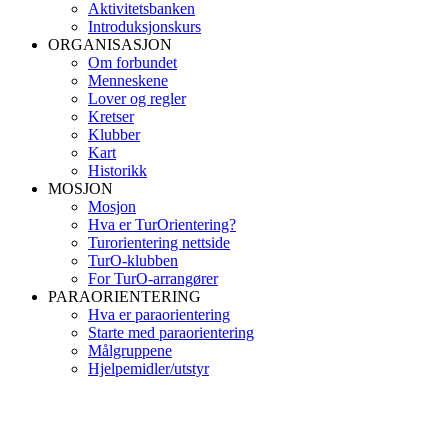
Aktivitetsbanken
Introduksjonskurs
ORGANISASJON
Om forbundet
Menneskene
Lover og regler
Kretser
Klubber
Kart
Historikk
MOSJON
Mosjon
Hva er TurOrientering?
Turorientering nettside
TurO-klubben
For TurO-arrangører
PARAORIENTERING
Hva er paraorientering
Starte med paraorientering
Målgruppene
Hjelpemidler/utstyr