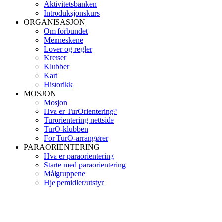
Aktivitetsbanken
Introduksjonskurs
ORGANISASJON
Om forbundet
Menneskene
Lover og regler
Kretser
Klubber
Kart
Historikk
MOSJON
Mosjon
Hva er TurOrientering?
Turorientering nettside
TurO-klubben
For TurO-arrangører
PARAORIENTERING
Hva er paraorientering
Starte med paraorientering
Målgruppene
Hjelpemidler/utstyr