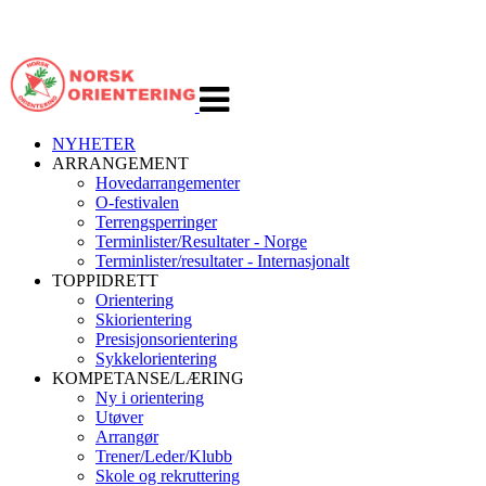
Veksle
navigasjon
NYHETER
ARRANGEMENT
Hovedarrangementer
O-festivalen
Terrengsperringer
Terminlister/Resultater - Norge
Terminlister/resultater - Internasjonalt
TOPPIDRETT
Orientering
Skiorientering
Presisjonsorientering
Sykkelorientering
KOMPETANSE/LÆRING
Ny i orientering
Utøver
Arrangør
Trener/Leder/Klubb
Skole og rekruttering