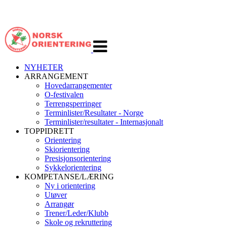
Veksle
navigasjon
NYHETER
ARRANGEMENT
Hovedarrangementer
O-festivalen
Terrengsperringer
Terminlister/Resultater - Norge
Terminlister/resultater - Internasjonalt
TOPPIDRETT
Orientering
Skiorientering
Presisjonsorientering
Sykkelorientering
KOMPETANSE/LÆRING
Ny i orientering
Utøver
Arrangør
Trener/Leder/Klubb
Skole og rekruttering