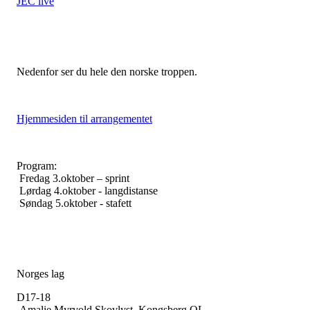
JEC live
Nedenfor ser du hele den norske troppen.
Hjemmesiden til arrangementet
Program:
Fredag 3.oktober – sprint
Lørdag 4.oktober - langdistanse
Søndag 5.oktober - stafett
Norges lag
D17-18
Amalie Myrvold Skovlyst, Kongsberg OL