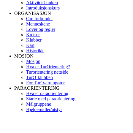
Aktivitetsbanken
Introduksjonskurs
ORGANISASJON
Om forbundet
Menneskene
Lover og regler
Kretser
Klubber
Kart
Historikk
MOSJON
Mosjon
Hva er TurOrientering?
Turorientering nettside
TurO-klubben
For TurO-arrangører
PARAORIENTERING
Hva er paraorientering
Starte med paraorientering
Målgruppene
Hjelpemidler/utstyr