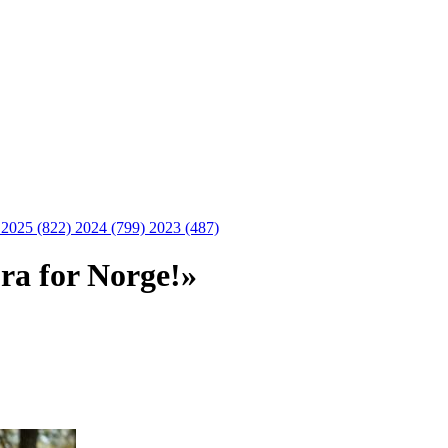
)
2025 (822)
2024 (799)
2023 (487)
ra for Norge!»