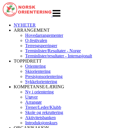
Veksle
navigasjon
NYHETER
ARRANGEMENT
Hovedarrangementer
O-festivalen
Terrengsperringer
Terminlister/Resultater - Norge
Terminlister/resultater - Internasjonalt
TOPPIDRETT
Orientering
Skiorientering
Presisjonsorientering
Sykkelorientering
KOMPETANSE/LÆRING
Ny i orientering
Utøver
Arrangør
Trener/Leder/Klubb
Skole og rekruttering
Aktivitetsbanken
Introduksjonskurs
ORGANISASJON