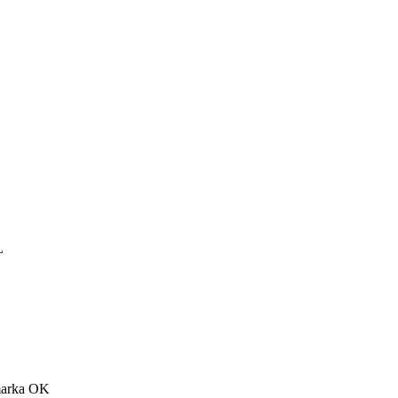
L
tmarka OK