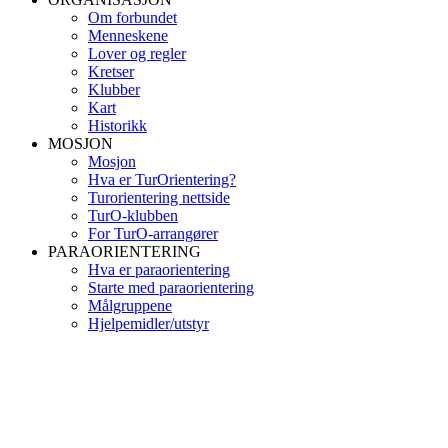
Om forbundet
Menneskene
Lover og regler
Kretser
Klubber
Kart
Historikk
MOSJON
Mosjon
Hva er TurOrientering?
Turorientering nettside
TurO-klubben
For TurO-arrangører
PARAORIENTERING
Hva er paraorientering
Starte med paraorientering
Målgruppene
Hjelpemidler/utstyr