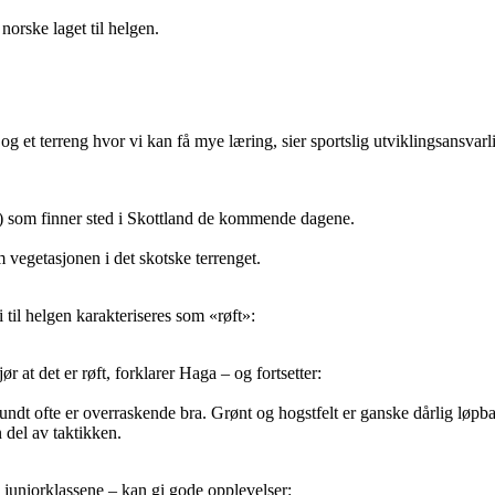
norske laget til helgen.
 og et terreng hvor vi kan få mye læring, sier sportslig utviklingsansva
 som finner sted i Skottland de kommende dagene.
 vegetasjonen i det skotske terrenget.
 til helgen karakteriseres som «røft»:
 at det er røft, forklarer Haga – og fortsetter:
rundt ofte er overraskende bra. Grønt og hogstfelt er ganske dårlig løpba
n del av taktikken.
e juniorklassene – kan gi gode opplevelser: