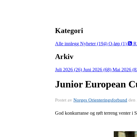
Kategori
Alle innlegg
Nyheter (194)
O-løp (1)
R
Arkiv
Juli 2026 (26)
Juni 2026 (68)
Mai 2026 (8
Junior European Cu
Postet av
Norges Orienteringsforbund
den
God konkurranse og røft terreng venter i