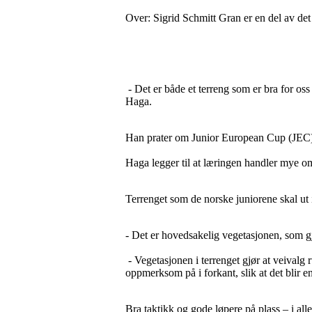
Over: Sigrid Schmitt Gran er en del av det 
- Det er både et terreng som er bra for oss
Haga.
Han prater om Junior European Cup (JEC)
Haga legger til at læringen handler mye om
Terrenget som de norske juniorene skal ut i
- Det er hovedsakelig vegetasjonen, som gjør
- Vegetasjonen i terrenget gjør at veivalg 
oppmerksom på i forkant, slik at det blir e
Bra taktikk og gode løpere på plass – i all