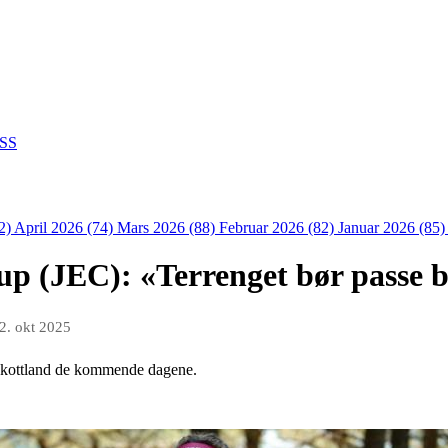
SS
2)
April 2026 (74)
Mars 2026 (88)
Februar 2026 (82)
Januar 2026 (85
p (JEC): «Terrenget bør passe b
2. okt 2025
 Skottland de kommende dagene.