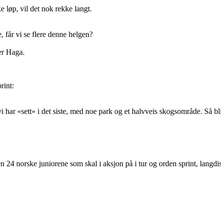
 løp, vil det nok rekke langt.
, får vi se flere denne helgen?
rer Haga.
rint:
vi har «sett» i det siste, med noe park og et halvveis skogsområde. Så bl
24 norske juniorene som skal i aksjon på i tur og orden sprint, langdist