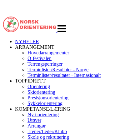
Veksle
navigasjon
NYHETER
ARRANGEMENT
Hovedarrangementer
O-festivalen
Terrengsperringer
Terminlister/Resultater - Norge
Terminlister/resultater - Internasjonalt
TOPPIDRETT
Orientering
Skiorientering
Presisjonsorientering
Sykkelorientering
KOMPETANSE/LÆRING
Ny i orientering
Utøver
Arrangør
Trener/Leder/Klubb
Skole og rekruttering