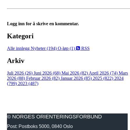
Logg inn for å skrive en kommentar.
Kategori
Alle innlegg
Nyheter (194)
O-løp (1)
RSS
Arkiv
Juli 2026 (26)
Juni 2026 (68)
Mai 2026 (82)
April 2026 (74)
Mars
2026 (88)
Februar 2026 (82)
Januar 2026 (85)
2025 (822)
2024
(799)
2023 (487)
© NORGES ORIENTERINGSFORBUND
Post: Postboks 5000, 0840 Oslo