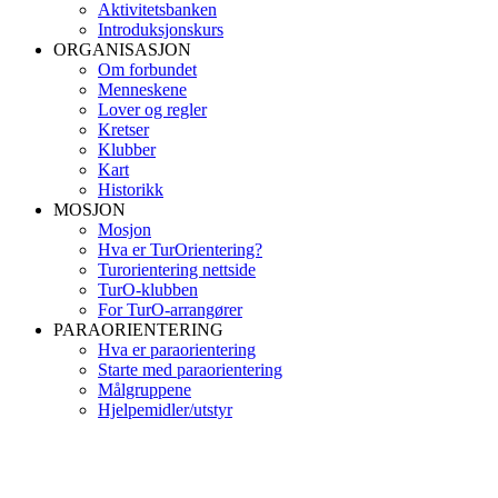
Aktivitetsbanken
Introduksjonskurs
ORGANISASJON
Om forbundet
Menneskene
Lover og regler
Kretser
Klubber
Kart
Historikk
MOSJON
Mosjon
Hva er TurOrientering?
Turorientering nettside
TurO-klubben
For TurO-arrangører
PARAORIENTERING
Hva er paraorientering
Starte med paraorientering
Målgruppene
Hjelpemidler/utstyr